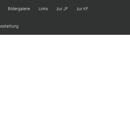
Bildergalerie
Links
zur JF
zur KF
usstattung