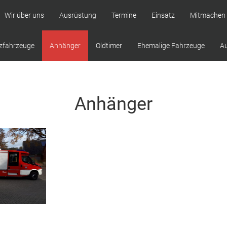
Wir über uns
Ausrüstung
Termine
Einsatz
Mitmachen
zfahrzeuge
Anhänger
Oldtimer
Ehemalige Fahrzeuge
A
Anhänger