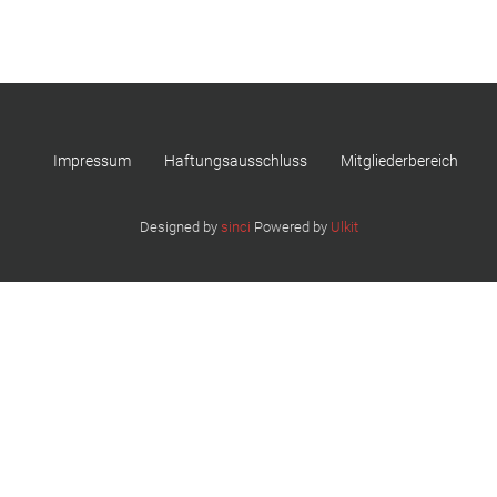
Impressum
Haftungsausschluss
Mitgliederbereich
Designed by
sinci
Powered by
Ulkit