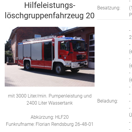
-
Hilfeleistungs-
Besatzung:
(
löschgruppenfahrzeug 20
P
-
2
-
(
-
(
-
(
-
-
mit 3000 Liter/min. Pumpenleistung und
Beladung:
-
2400 Liter Wassertank
-
Ü
Abkürzung: HLF20
-
Funkrufname: Florian Rendsburg 26-48-01
-