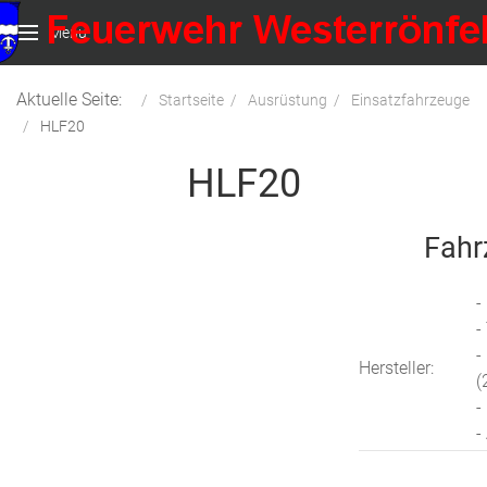
Menu
Aktuelle Seite:
Startseite
Ausrüstung
Einsatzfahrzeuge
HLF20
HLF20
Fahr
-
-
-
Hersteller:
(
-
-